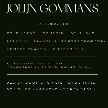
KvK 81964951
ZELFLIEFDE
BOUDOIR
SELFLOVE
PERSONAL BRANDING
PORTRETSHOOT
PORTRETFOTOGRA
ROOTED PLACES
FOTOREIZEN
BOEKINGSVOORWAARDEN
WILDERLANDS PHOTO ADVENTURES
DESIGN DOOR STORILIS FOTOGRAFIE
BEKIJK DE ALGEMENE VOORWAARDEN