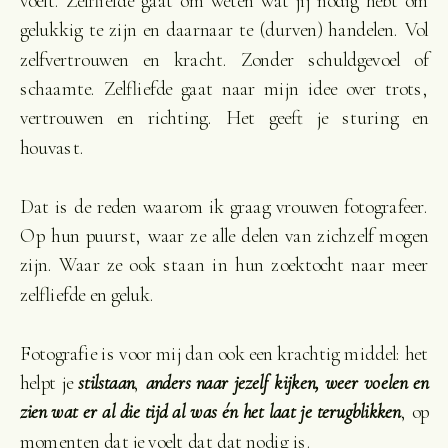
voelt. Zelfliefde gaat om weten wat jij nodig hebt om
gelukkig te zijn en daarnaar te (durven) handelen. Vol
zelfvertrouwen en kracht. Zonder schuldgevoel of
schaamte. Zelfliefde gaat naar mijn idee over trots,
vertrouwen en richting. Het geeft je sturing en
houvast.
Dat is de reden waarom ik graag vrouwen fotografeer.
Op hun puurst, waar ze alle delen van zichzelf mogen
zijn. Waar ze ook staan in hun zoektocht naar meer
zelfliefde en geluk.
Fotografie is voor mij dan ook een krachtig middel: het
helpt je
stilstaan
,
a
nders naar jezelf kijken, weer voelen en
zien wat er al die tijd al was én het laat je terugblikken
, op
momenten dat je voelt dat dat nodig is.