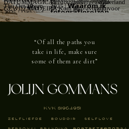
“Of all the paths you
take in life, make sure
some of them are dirt”
KvK 81964951
ZELFLIEFDE
BOUDOIR
SELFLOVE
PERSONAL BRANDING
PORTRETSHOOT
PORTRETFOTOGRA