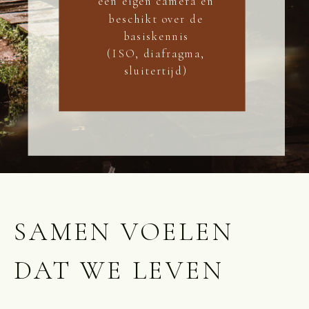
een eigen camera en
beschikt over de
basiskennis
(ISO, diafragma,
sluitertijd)
SAMEN VOELEN
DAT WE LEVEN